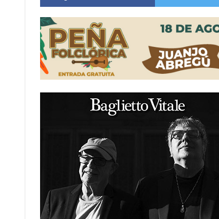
Firmat: “Codo a codo” lanza una campaña de re
Vuelve el básquet: este viernes arranca el C