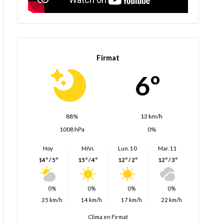
Firmat
6º
88%
13 km/h
1008 hPa
0%
Hoy
Mñn.
Lun. 10
Mar. 11
14º / 5º
15º / 4º
12º / 2º
12º / 3º
0%
0%
0%
0%
25 km/h
14 km/h
17 km/h
22 km/h
Clima en Firmat