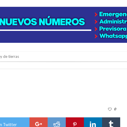
y de tierras
e la firmatense que se recibió de médica y se reencontró con el doctor que hi
l de Básquet 3×3 Inclusivo
 la empresa reformula sus anuncios a los trabajadores
adas del Juzgado de Faltas por presuntas irregularidades
del techo del galpón del ferrocarril
0
niataron a una pareja de adultos mayores
 EPI y el Hospital Vilela
n Twitter