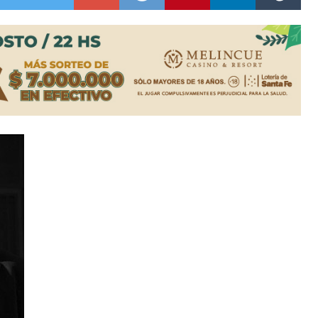
colección de golosinas para agasajar a los niños en su día
lausura con agenda confirmada y planteles renovados