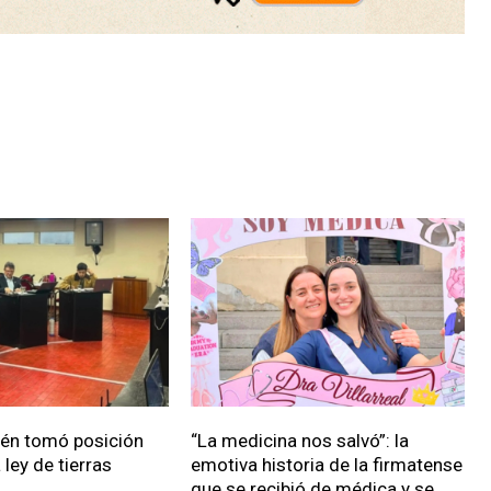
ién tomó posición
“La medicina nos salvó”: la
 ley de tierras
emotiva historia de la firmatense
que se recibió de médica y se