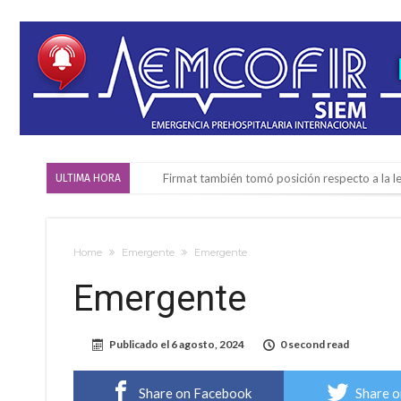
Firmat también tomó posición respecto a la le
ULTIMA HORA
“La medicina nos salvó”: la emotiva historia d
Firmat será sede del segundo Torneo Regiona
Home
Emergente
Emergente
Vassalli: en potencial y con fechas diferidas,
Emergente
Firmat: avanza la investigación de dos emple
Villada: el viento provocó el desprendimiento 
Publicado el
6 agosto, 2024
0 second read
Violento robo en la zona rural de Firmat: ma
Colecta solidaria de juguetes en Firmat para el
Share on Facebook
Share o