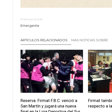
Previous article
Emergente
ARTICULOS RELACIONADOS
MAS NOTICIAS SOBRE
Reserva: Firmat F.B.C. venció a
Firmat tamb
San Martín y jugará una nueva
respecto a la
final en la Liga Deportiva del Sur