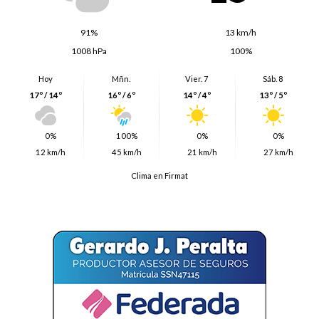
91%
13 km/h
1008 hPa
100%
Hoy
Mñn.
Vier. 7
Sáb. 8
17º / 14º
16º / 6º
14º / 4º
13º / 5º
0%
100%
0%
0%
12 km/h
45 km/h
21 km/h
27 km/h
Clima en Firmat