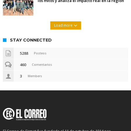
los mitos y analiza el impacto real en la región
Load more
STAY CONNECTED
5288
Posteos
460
Comentarios
3
Members