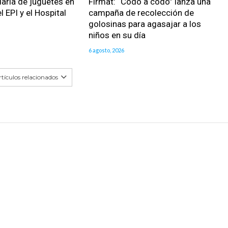
daria de juguetes en
Firmat: “Codo a codo” lanza una
l EPI y el Hospital
campaña de recolección de
golosinas para agasajar a los
niños en su día
6 agosto, 2026
tículos relacionados