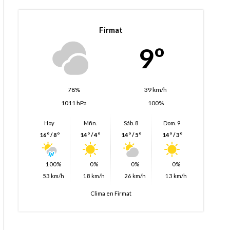
Firmat
9º
78%
39 km/h
1011 hPa
100%
Hoy
Mñn.
Sáb. 8
Dom. 9
16º / 8º
14º / 4º
14º / 5º
14º / 3º
100%
0%
0%
0%
53 km/h
18 km/h
26 km/h
13 km/h
Clima en Firmat