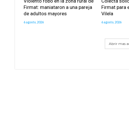
Violento robo en la zona rural de
Colecta soli
Firmat: maniataron a una pareja
Firmat para e
de adultos mayores
Vilela
6 agosto, 2026
6 agosto, 2026
Abrir mas ar