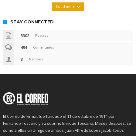
Load more
STAY CONNECTED
5302
Posteos
494
Comentarios
3
Members
El Correo de Firmat fue fundado el 11 de octubre de 1914 por
Fernando Toscano y su sobrino Enrique Toscano. Meses después, se
sumó a ellos un amigo de ambos: Juan Alfredo López Jacob, todos