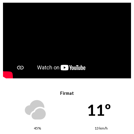
Firmat
11º
45%
13 km/h