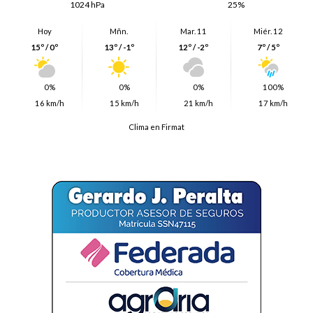
1024 hPa
25%
Hoy
Mñn.
Mar. 11
Miér. 12
15º / 0º
13º / -1º
12º / -2º
7º / 5º
0%
0%
0%
100%
16 km/h
15 km/h
21 km/h
17 km/h
Clima en Firmat