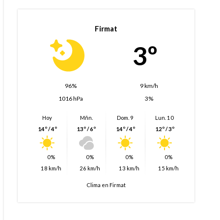
Firmat
3º
96%
9 km/h
1016 hPa
3%
Hoy
Mñn.
Dom. 9
Lun. 10
14º / 4º
13º / 6º
14º / 4º
12º / 3º
0%
0%
0%
0%
18 km/h
26 km/h
13 km/h
15 km/h
Clima en Firmat