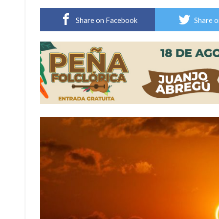
Distinguieron a Ramiro Maldonado, el campe
Share on Facebook
Share o
Villada: evalúan obras preventivas ante posibl