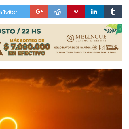
ón juvenil de malambo de Los Quirquinchos
n Twitter
es lluvias intensas