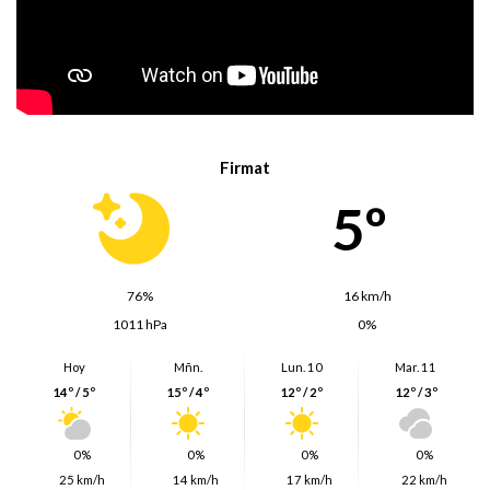
Firmat
5º
76%
16 km/h
1011 hPa
0%
Hoy
Mñn.
Lun. 10
Mar. 11
14º / 5º
15º / 4º
12º / 2º
12º / 3º
0%
0%
0%
0%
25 km/h
14 km/h
17 km/h
22 km/h