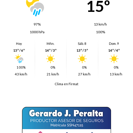
15º
97%
13 km/h
1000 hPa
100%
Hoy
Mñn.
Sáb. 8
Dom. 9
15º / 6º
14º / 3º
13º / 5º
14º / 4º
100%
0%
0%
0%
43 km/h
21 km/h
27 km/h
13 km/h
Clima en Firmat