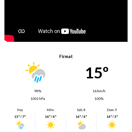
Firmat
15º
98%
16 km/h
1001 hPa
100%
Hoy
Mñn.
Sáb. 8
Dom. 9
15º / 7º
14º / 4º
14º / 4º
14º / 3º