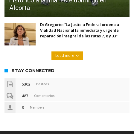
histórico a la final este domingo en
Alcorta
Di Gregorio: “La Justicia Federal ordena a
Vialidad Nacional la inmediata y urgente
reparación integral de las rutas 7, 8 y 33”
Load more
STAY CONNECTED
5302
Posteos
487
Comentarios
3
Members