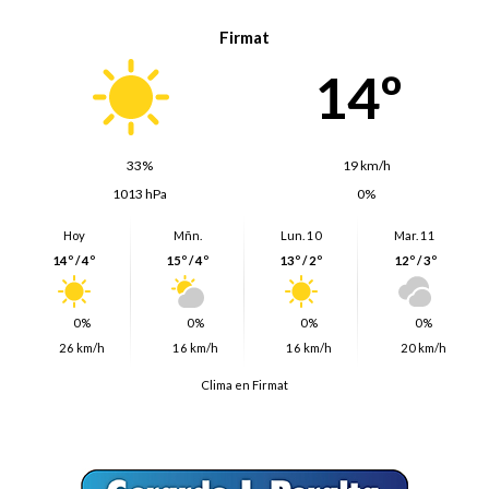
Firmat
14º
33%
19 km/h
1013 hPa
0%
Hoy
Mñn.
Lun. 10
Mar. 11
14º / 4º
15º / 4º
13º / 2º
12º / 3º
0%
0%
0%
0%
26 km/h
16 km/h
16 km/h
20 km/h
Clima en Firmat