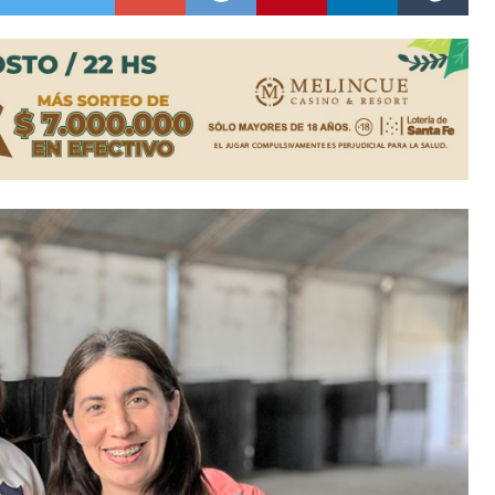
ón juvenil de malambo de Los Quirquinchos
es lluvias intensas