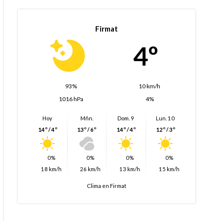
Firmat
4º
93%
10 km/h
1016 hPa
4%
Hoy
Mñn.
Dom. 9
Lun. 10
14º / 4º
13º / 6º
14º / 4º
12º / 3º
0%
0%
0%
0%
18 km/h
26 km/h
13 km/h
15 km/h
Clima en Firmat