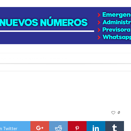
niataron a una pareja de adultos mayores
 EPI y el Hospital Vilela
colección de golosinas para agasajar a los niños en su día
lausura con agenda confirmada y planteles renovados
rmentas fuertes y ráfagas que podrían superar los 80 km/h
0
os mitos y analiza el impacto real en la región
n de la Expo Dose
n Twitter