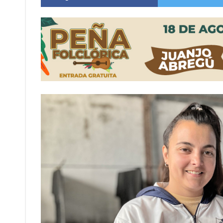
Distinguieron a Ramiro Maldonado, el campe
Villada: evalúan obras preventivas ante posibl