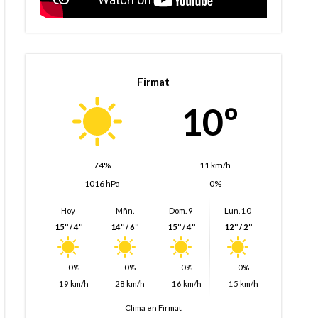
Firmat
10º
74%
11 km/h
1016 hPa
0%
Hoy
Mñn.
Dom. 9
Lun. 10
15º / 4º
14º / 6º
15º / 4º
12º / 2º
0%
0%
0%
0%
19 km/h
28 km/h
16 km/h
15 km/h
Clima en Firmat