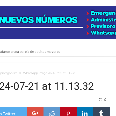
niataron a una pareja de adultos mayores
 EPI y el Hospital Vilela
colección de golosinas para agasajar a los niños en su día
 protagonista
WhatsApp Image 2024-07-21 at 11.13.32
lausura con agenda confirmada y planteles renovados
4-07-21 at 11.13.32
rmentas fuertes y ráfagas que podrían superar los 80 km/h
0
os mitos y analiza el impacto real en la región
n de la Expo Dose
n Twitter