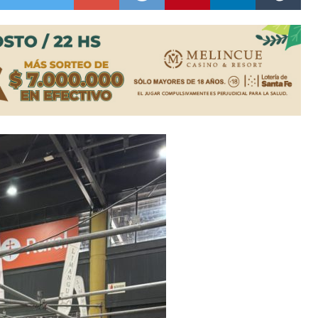
ón juvenil de malambo de Los Quirquinchos
es lluvias intensas