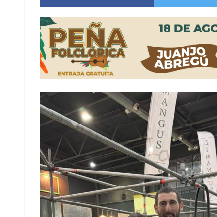
Distinguieron a Ramiro Maldonado, el campe
Villada: evalúan obras preventivas ante posibl