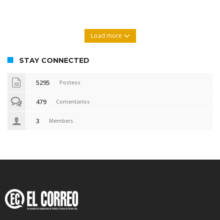
Load more
STAY CONNECTED
5295
Posteos
479
Comentarios
3
Members