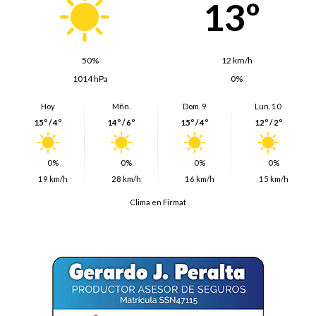
13º
50%
12 km/h
1014 hPa
0%
Hoy
Mñn.
Dom. 9
Lun. 10
15º / 4º
14º / 6º
15º / 4º
12º / 2º
0%
0%
0%
0%
19 km/h
28 km/h
16 km/h
15 km/h
Clima en Firmat