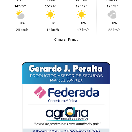
14º / 5º
15º / 4º
12º / 2º
12º / 3º
0%
0%
0%
0%
25 km/h
14 km/h
17 km/h
22 km/h
Clima en Firmat