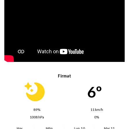
Firmat
6º
89%
11 km/h
1008 hPa
0%
Hoy
Mñn.
Lun. 10
Mar. 11