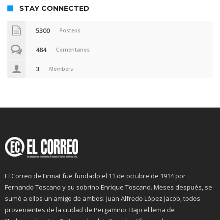
STAY CONNECTED
5300
Posteos
484
Comentarios
3
Members
El Correo de Firmat fue fundado el 11 de octubre de 1914 por
Fernando Toscano y su sobrino Enrique Toscano. Meses después, se
sumó a ellos un amigo de ambos: Juan Alfredo López Jacob, todos
provenientes de la ciudad de Pergamino. Bajo el lema de