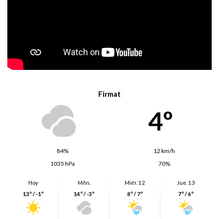
Firmat
4º
84%
12 km/h
1035 hPa
70%
Hoy
Mñn.
Miér. 12
Jue. 13
13º / -1º
14º / -3º
8º / 7º
7º / 6º