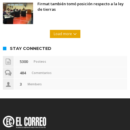
Firmat también tomó posición respecto a la ley
de tierras
Load more
STAY CONNECTED
5300
Posteos
484
Comentarios
3
Members