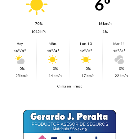
6º
70%
16 km/h
1012 hPa
1%
Hoy
Mñn.
Lun. 10
Mar. 11
14º / 5º
15º / 4º
12º / 2º
12º / 3º
0%
0%
0%
0%
25 km/h
14 km/h
17 km/h
22 km/h
Clima en Firmat