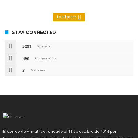
Load more
STAY CONNECTED
5288
Posteos
463
Comentarios
3
Members
El Correo de Firmat fue fundado el 11 de octubre de 1914 por