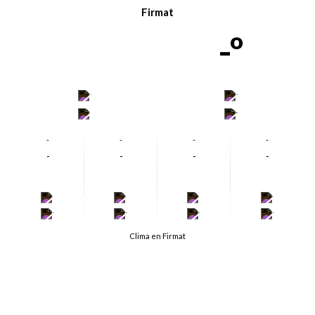
Firmat
-º
-
-
-
-
-
-
-
-
-
-
-
-
-
-
-
-
-
-
-
-
Clima en Firmat