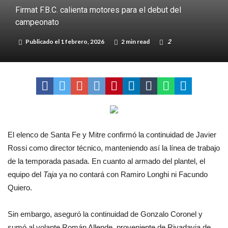
Firmat F.B.C. calienta motores para el debut del
Selección Argentina
Roxana Carabajal dejó su huella en la peña de Casino Melincué
campeonato
Publicado el
1 febrero, 2026
2 min read
2
El elenco de Santa Fe y Mitre confirmó la continuidad de Javier
Rossi como director técnico, manteniendo así la línea de trabajo
de la temporada pasada. En cuanto al armado del plantel, el
equipo del
Taja
ya no contará con Ramiro Longhi ni Facundo
Quiero.
Sin embargo, aseguró la continuidad de Gonzalo Coronel y
sumó al volante Román Allende, proveniente de Rivadavia de