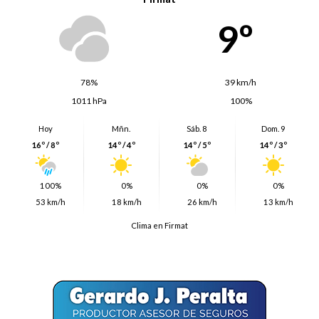
9º
78%
39 km/h
1011 hPa
100%
Hoy
Mñn.
Sáb. 8
Dom. 9
16º / 8º
14º / 4º
14º / 5º
14º / 3º
100%
0%
0%
0%
53 km/h
18 km/h
26 km/h
13 km/h
Clima en Firmat