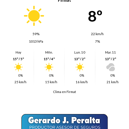
8º
59%
22 km/h
1013 hPa
7%
Hoy
Mñn.
Lun. 10
Mar. 11
15º / 5º
15º / 4º
13º / 2º
13º / 2º
0%
0%
0%
0%
25 km/h
15 km/h
16 km/h
21 km/h
Clima en Firmat