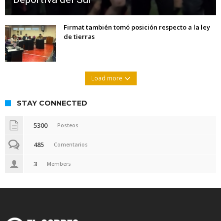
Firmat también tomó posición respecto a la ley
de tierras
Load more
STAY CONNECTED
5300
Posteos
485
Comentarios
3
Members