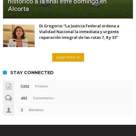
histórico a la final este domingo en
Alcorta
Di Gregorio: “La Justicia Federal ordena a
Vialidad Nacional la inmediata y urgente
reparación integral de las rutas 7, 8 y 33”
Load more
STAY CONNECTED
5302
Posteos
492
Comentarios
3
Members