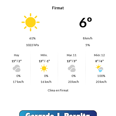
Firmat
6º
61%
8 km/h
1022 hPa
5%
Hoy
Mñn.
Mar. 11
Miér. 12
15º / 2º
13º / -1º
13º / 3º
8º / 6º
0%
0%
0%
100%
17 km/h
16 km/h
20 km/h
20 km/h
Clima en Firmat