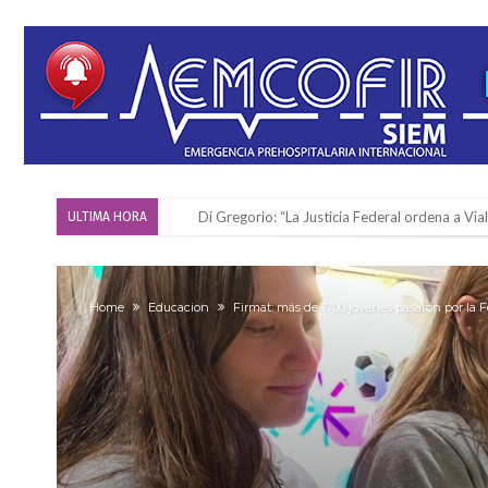
Reserva: Firmat F.B.C. venció a San Martín y ju
ULTIMA HORA
Firmat también tomó posición respecto a la le
“La medicina nos salvó”: la emotiva historia d
Home
Educacion
Firmat: más de 1700 jóvenes pasaron por la F
Firmat será sede del segundo Torneo Regiona
Vassalli: en potencial y con fechas diferidas,
Firmat: avanza la investigación de dos emple
Villada: el viento provocó el desprendimiento 
Violento robo en la zona rural de Firmat: ma