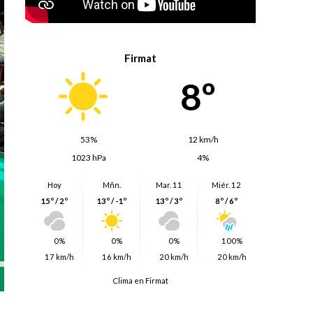
Firmat
8º
53%
12 km/h
1023 hPa
4%
Hoy
Mñn.
Mar. 11
Miér. 12
15º / 2º
13º / -1º
13º / 3º
8º / 6º
0%
0%
0%
100%
17 km/h
16 km/h
20 km/h
20 km/h
Clima en Firmat