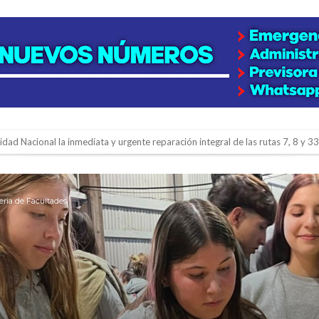
gará una nueva final en la Liga Deportiva del Sur
y de tierras
e la firmatense que se recibió de médica y se reencontró con el doctor que hi
eria de Facultades
l de Básquet 3×3 Inclusivo
 la empresa reformula sus anuncios a los trabajadores
adas del Juzgado de Faltas por presuntas irregularidades
del techo del galpón del ferrocarril
niataron a una pareja de adultos mayores