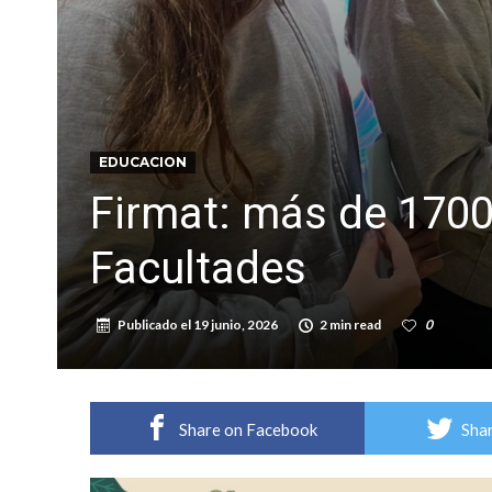
Colecta solidaria de juguetes en Firmat para el
EDUCACION
Firmat: más de 1700
Facultades
Publicado el
19 junio, 2026
2 min read
0
Share on Facebook
Shar