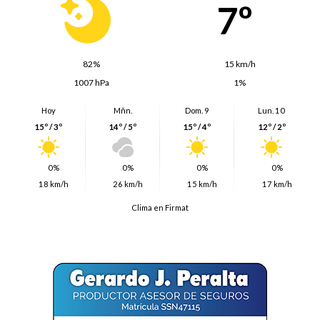
7º
82%
15 km/h
1007 hPa
1%
Hoy
Mñn.
Dom. 9
Lun. 10
15º / 3º
14º / 5º
15º / 4º
12º / 2º
0%
0%
0%
0%
18 km/h
26 km/h
15 km/h
17 km/h
Clima en Firmat