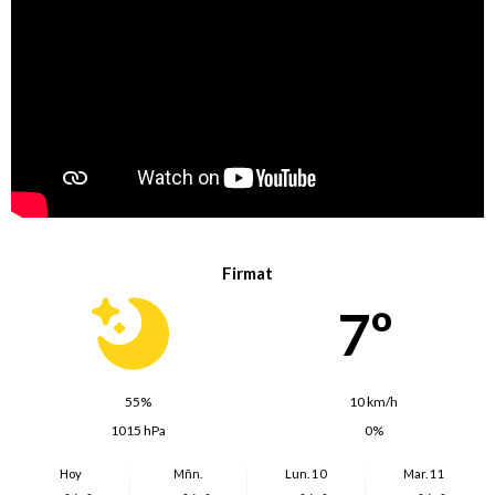
Firmat
7º
55%
10 km/h
1015 hPa
0%
Hoy
Mñn.
Lun. 10
Mar. 11