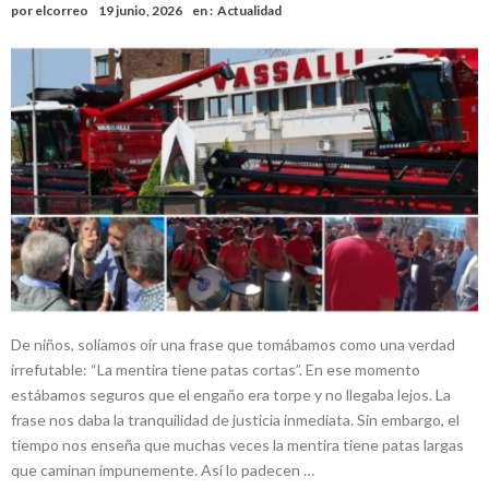
por
elcorreo
19 junio, 2026
en :
Actualidad
nacimiento
Inclusivo
Vassalli: en potencial y con fechas diferidas, la empresa reformula
sus anuncios a los trabajadores
Firmat: avanza la investigación de dos empleadas del Juzgado de
Faltas por presuntas irregularidades
Villada: el viento provocó el desprendimiento del techo del galpón
del ferrocarril
Violento robo en la zona rural de Firmat: maniataron a una pareja de
adultos mayores
Colecta solidaria de juguetes en Firmat para el EPI y el Hospital
Vilela
De niños, solíamos oír una frase que tomábamos como una verdad
irrefutable: “La mentira tiene patas cortas”. En ese momento
estábamos seguros que el engaño era torpe y no llegaba lejos. La
frase nos daba la tranquilidad de justicia inmediata. Sin embargo, el
tiempo nos enseña que muchas veces la mentira tiene patas largas
que caminan impunemente. Así lo padecen …