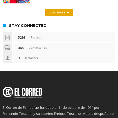
Load more
STAY CONNECTED
5293
Posteos
468
Comentarios
3
Members
El Correo de Firmat fue fundado el 11 de octubre de 1914 por
Fernando Toscano y su sobrino Enrique Toscano. Meses después, se