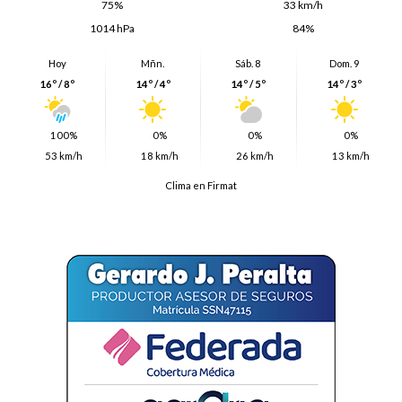
75%
33 km/h
1014 hPa
84%
Hoy
Mñn.
Sáb. 8
Dom. 9
16º / 8º
14º / 4º
14º / 5º
14º / 3º
100%
0%
0%
0%
53 km/h
18 km/h
26 km/h
13 km/h
Clima en Firmat