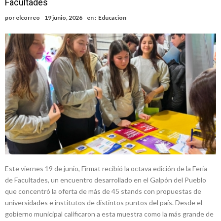
Facultades
ráfagas que podrían superar los 80 km/h
¿Llega un “Súper Niño”?: De Benedictis aclara los mitos y analiza el
por
elcorreo
19 junio, 2026
en :
Educacion
impacto real en la región
Cañada del Ucle se prepara para la 5ª edición de la Expo Dose
Distinguieron a Ramiro Maldonado, el campeón juvenil de malambo
de Los Quirquinchos
Villada: evalúan obras preventivas ante posibles lluvias intensas
Elortondo: avanza el plan de pavimentación con la licitación de cinco
nuevas cuadras
Este viernes 19 de junio, Firmat recibió la octava edición de la Feria
de Facultades, un encuentro desarrollado en el Galpón del Pueblo
que concentró la oferta de más de 45 stands con propuestas de
universidades e institutos de distintos puntos del país. Desde el
gobierno municipal calificaron a esta muestra como la más grande de