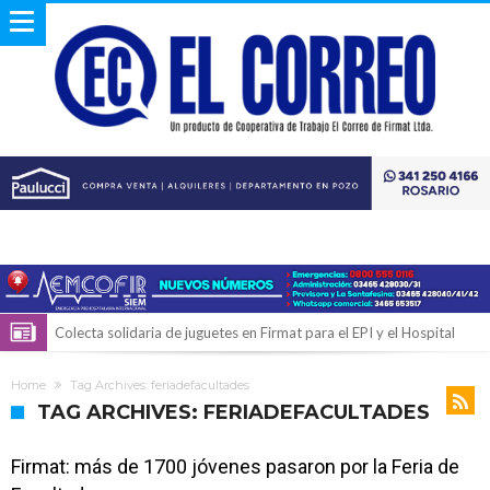
Colecta solidaria de juguetes en Firmat para el EPI y el Hospital
Vilela
Firmat: “Codo a codo” lanza una campaña de recolección de
Home
Tag Archives: feriadefacultades
golosinas para agasajar a los niños en su día
Vuelve el básquet: este viernes arranca el Clausura con agenda
TAG ARCHIVES: FERIADEFACULTADES
confirmada y planteles renovados
Güemes y Mariano Vera
Firmat: más de 1700 jóvenes pasaron por la Feria de
Alerta meteorológico: el SMN advierte por tormentas fuertes y