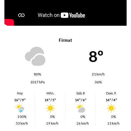
Firmat
8º
80%
21 km/h
1017 hPa
36%
Hoy
Mñn.
Sáb. 8
Dom. 9
16º / 9º
14º / 5º
14º / 6º
14º / 4º
100%
0%
0%
0%
53 km/h
19 km/h
26 km/h
13 km/h