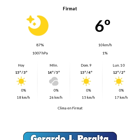
Firmat
6º
87%
10 km/h
1007 hPa
1%
Hoy
Mñn.
Dom. 9
Lun. 10
15º / 3º
14º / 5º
15º / 4º
12º / 2º
0%
0%
0%
0%
18 km/h
26 km/h
15 km/h
17 km/h
Clima en Firmat