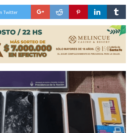
es lluvias intensas
n Twitter
n la licitación de cinco nuevas cuadras