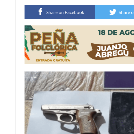
Villada: evalúan obras preventivas ante posibl
Share on Facebook
Share o
Elortondo: avanza el plan de pavimentación co