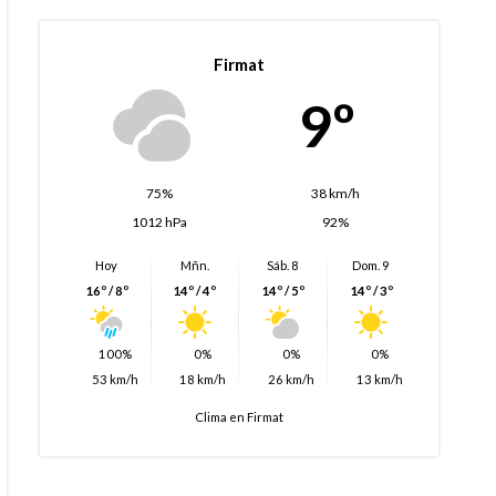
Firmat
9º
75%
38 km/h
1012 hPa
92%
Hoy
Mñn.
Sáb. 8
Dom. 9
16º / 8º
14º / 4º
14º / 5º
14º / 3º
100%
0%
0%
0%
53 km/h
18 km/h
26 km/h
13 km/h
Clima en Firmat