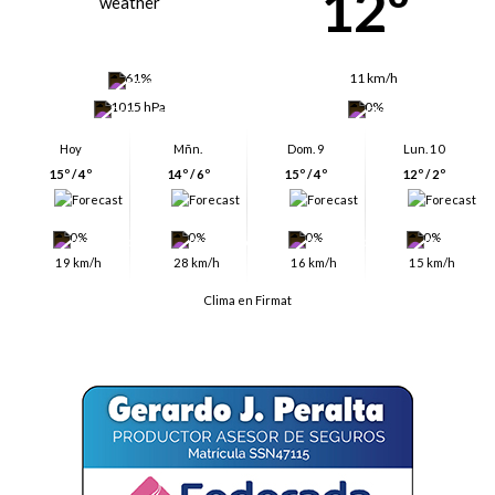
12º
61%
11 km/h
1015 hPa
0%
Hoy
Mñn.
Dom. 9
Lun. 10
15º / 4º
14º / 6º
15º / 4º
12º / 2º
0%
0%
0%
0%
19 km/h
28 km/h
16 km/h
15 km/h
Clima en Firmat