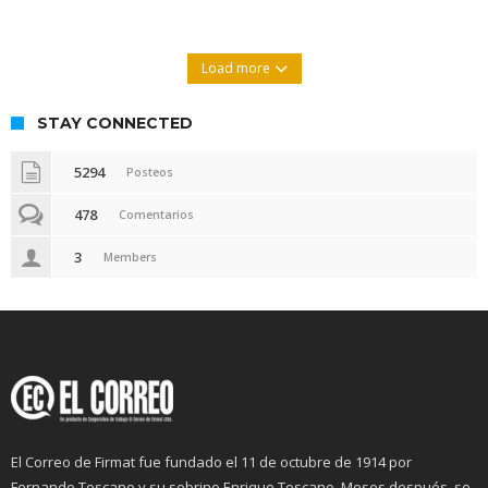
Load more
STAY CONNECTED
5294
Posteos
478
Comentarios
3
Members
El Correo de Firmat fue fundado el 11 de octubre de 1914 por
Fernando Toscano y su sobrino Enrique Toscano. Meses después, se