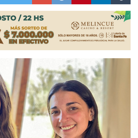
n de la Expo Dose
ón juvenil de malambo de Los Quirquinchos