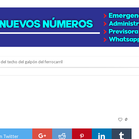
del techo del galpón del ferrocarril
niataron a una pareja de adultos mayores
 EPI y el Hospital Vilela
colección de golosinas para agasajar a los niños en su día
lausura con agenda confirmada y planteles renovados
0
rmentas fuertes y ráfagas que podrían superar los 80 km/h
os mitos y analiza el impacto real en la región
n Twitter