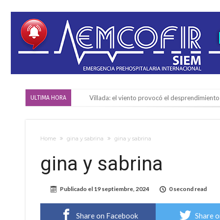
Villada: el viento provocó el desprendimiento 
ULTIMA HORA
Violento robo en la zona rural de Firmat: ma
Colecta solidaria de juguetes en Firmat para el
Home
gina y sabrina
gina y sabrina
Firmat: “Codo a codo” lanza una campaña de re
gina y sabrina
Vuelve el básquet: este viernes arranca el C
Güemes y Mariano Vera
Publicado el
19 septiembre, 2024
0 second read
Alerta meteorológico: el SMN advierte por to
¿Llega un “Súper Niño”?: De Benedictis aclara l
Share on Facebook
Share o