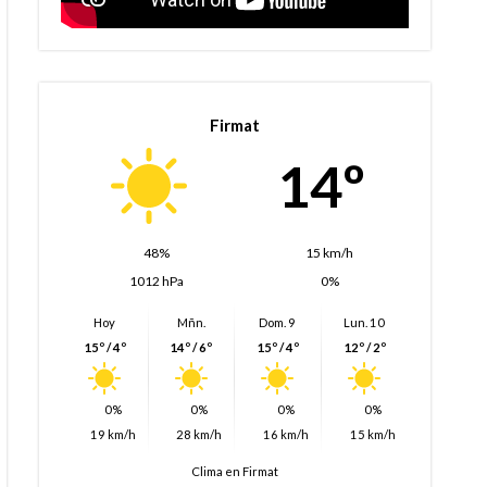
Firmat
14º
48%
15 km/h
1012 hPa
0%
Hoy
Mñn.
Dom. 9
Lun. 10
15º / 4º
14º / 6º
15º / 4º
12º / 2º
0%
0%
0%
0%
19 km/h
28 km/h
16 km/h
15 km/h
Clima en Firmat