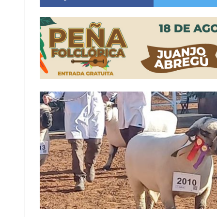
Distinguieron a Ramiro Maldonado, el campe
Villada: evalúan obras preventivas ante posibl