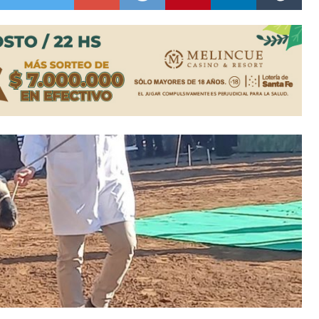
ón juvenil de malambo de Los Quirquinchos
es lluvias intensas