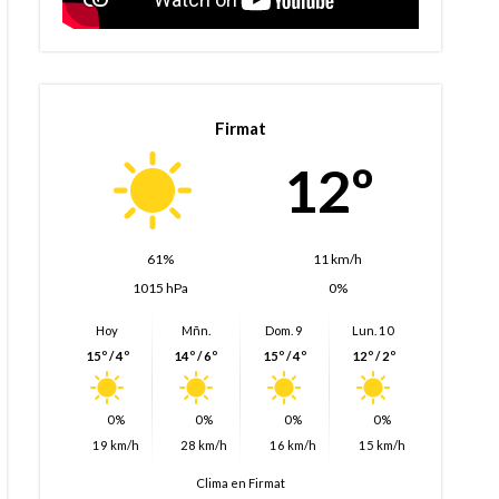
Firmat
12º
61%
11 km/h
1015 hPa
0%
Hoy
Mñn.
Dom. 9
Lun. 10
15º / 4º
14º / 6º
15º / 4º
12º / 2º
0%
0%
0%
0%
19 km/h
28 km/h
16 km/h
15 km/h
Clima en Firmat