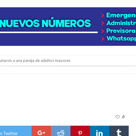
niataron a una pareja de adultos mayores
 EPI y el Hospital Vilela
colección de golosinas para agasajar a los niños en su día
lausura con agenda confirmada y planteles renovados
rmentas fuertes y ráfagas que podrían superar los 80 km/h
0
os mitos y analiza el impacto real en la región
n de la Expo Dose
n Twitter