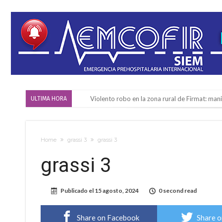
Violento robo en la zona rural de Firmat: ma
ULTIMA HORA
Colecta solidaria de juguetes en Firmat para el
Firmat: “Codo a codo” lanza una campaña de re
Home
grassi 3
grassi 3
Vuelve el básquet: este viernes arranca el C
grassi 3
Güemes y Mariano Vera
Alerta meteorológico: el SMN advierte por to
Publicado el
15 agosto, 2024
0 second read
¿Llega un “Súper Niño”?: De Benedictis aclara l
Cañada del Ucle se prepara para la 5ª edició
Share on Facebook
Share o