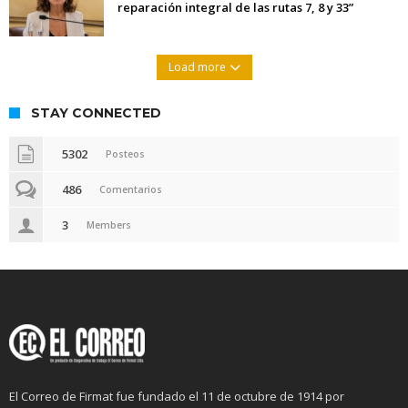
reparación integral de las rutas 7, 8 y 33”
Load more
STAY CONNECTED
5302
Posteos
486
Comentarios
3
Members
El Correo de Firmat fue fundado el 11 de octubre de 1914 por