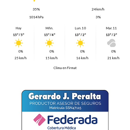
35%
24 km/h
1014 hPa
3%
Hoy
Mñn.
Lun. 10
Mar. 11
15º / 5º
15º / 4º
13º / 2º
13º / 2º
0%
0%
0%
0%
25 km/h
15 km/h
16 km/h
21 km/h
Clima en Firmat