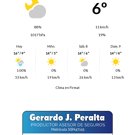
6º
88%
11 km/h
1017 hPa
19%
Hoy
Mñn.
Sáb. 8
Dom. 9
16º / 9º
14º / 5º
14º / 6º
14º / 4º
100%
0%
0%
0%
53 km/h
19 km/h
26 km/h
13 km/h
Clima en Firmat