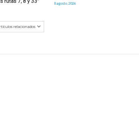
as rutas 7, 8 y 33”
8 agosto, 2026
tículos relacionados