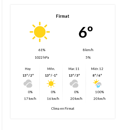
Firmat
6º
61%
8 km/h
1022 hPa
5%
Hoy
Mñn.
Mar. 11
Miér. 12
15º / 2º
13º / -1º
13º / 3º
8º / 6º
0%
0%
0%
100%
17 km/h
16 km/h
20 km/h
20 km/h
Clima en Firmat