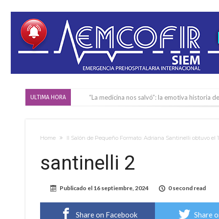
“La medicina nos salvó”: la emotiva historia d
ULTIMA HORA
Firmat será sede del segundo Torneo Regiona
Vassalli: en potencial y con fechas diferidas,
Home
II Salón de Pequeño Formato: Adriana Santinelli obtuvo el
Firmat: avanza la investigación de dos emple
santinelli 2
Villada: el viento provocó el desprendimiento 
Violento robo en la zona rural de Firmat: ma
Publicado el
16 septiembre, 2024
0 second read
Colecta solidaria de juguetes en Firmat para el
Firmat: “Codo a codo” lanza una campaña de re
Share on Facebook
Share o