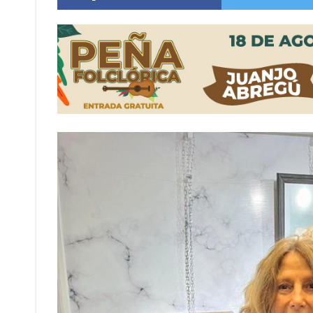
Vuelve el básquet: este viernes arranca el C
Güemes y Mariano Vera