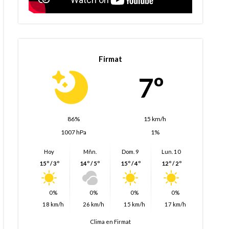
Firmat
7º
86%
15 km/h
1007 hPa
1%
Hoy
Mñn.
Dom. 9
Lun. 10
15º / 3º
14º / 5º
15º / 4º
12º / 2º
0%
0%
0%
0%
18 km/h
26 km/h
15 km/h
17 km/h
Clima en Firmat