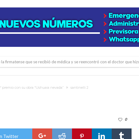
e la firmatense que se recibió de médica y se reencontró con el doctor que hi
l de Básquet 3×3 Inclusivo
 la empresa reformula sus anuncios a los trabajadores
 1º premio con su obra “Ushuaia nevada”
santinelli 2
adas del Juzgado de Faltas por presuntas irregularidades
del techo del galpón del ferrocarril
niataron a una pareja de adultos mayores
0
 EPI y el Hospital Vilela
colección de golosinas para agasajar a los niños en su día
n Twitter