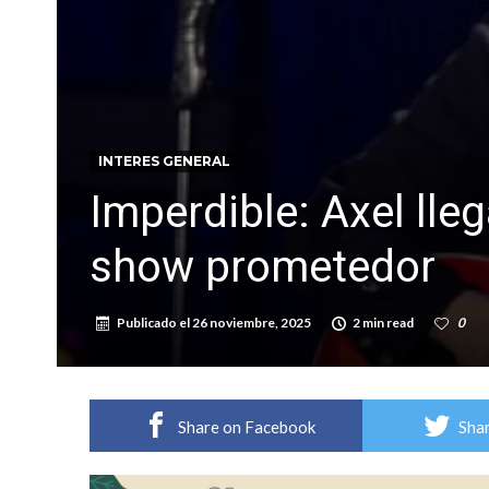
Villada: evalúan obras preventivas ante posibl
INTERES GENERAL
Imperdible: Axel lle
show prometedor
Publicado el
26 noviembre, 2025
2 min read
0
Share on Facebook
Shar