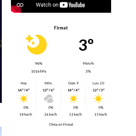
Firmat
3º
96%
9 km/h
1016 hPa
3%
Hoy
Mñn.
Dom. 9
Lun. 10
14º / 4º
13º / 6º
14º / 4º
12º / 3º
0%
0%
0%
0%
18 km/h
26 km/h
13 km/h
15 km/h
Clima en Firmat