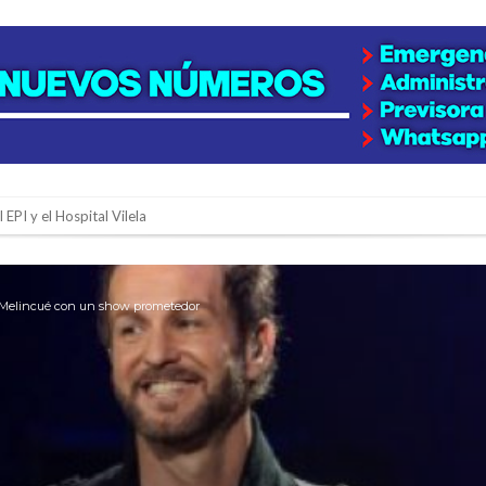
 EPI y el Hospital Vilela
colección de golosinas para agasajar a los niños en su día
lausura con agenda confirmada y planteles renovados
ino Melincué con un show prometedor
rmentas fuertes y ráfagas que podrían superar los 80 km/h
os mitos y analiza el impacto real en la región
n de la Expo Dose
ón juvenil de malambo de Los Quirquinchos