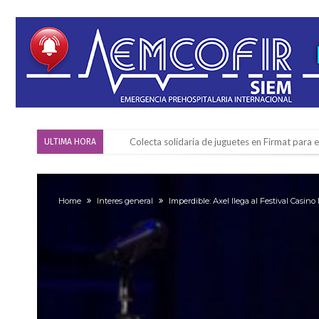
Colecta solidaria de juguetes en Firmat para el
ULTIMA HORA
Firmat: “Codo a codo” lanza una campaña de re
Vuelve el básquet: este viernes arranca el C
Home
Interes general
Imperdible: Axel llega al Festival Cas
Güemes y Mariano Vera
Alerta meteorológico: el SMN advierte por to
¿Llega un “Súper Niño”?: De Benedictis aclara l
Cañada del Ucle se prepara para la 5ª edició
Distinguieron a Ramiro Maldonado, el campe