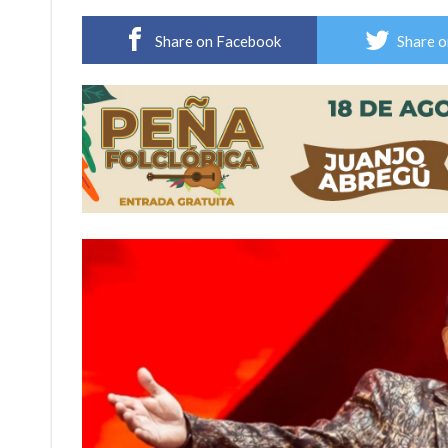
Sueño albiceleste: la arquera firmatense Jazmí
Share on Facebook
Share o
Roxana Carabajal dejó su huella en la peña d