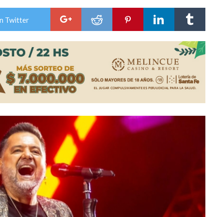
n David fue citada a la Selección Argentina
n Twitter
e Casino Melincué