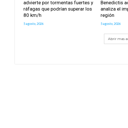
advierte por tormentas fuertes y
Benedictis a
ráfagas que podrían superar los
analiza el im
80 km/h
región
5 agosto, 2026
5 agosto, 2026
Abrir mas ar