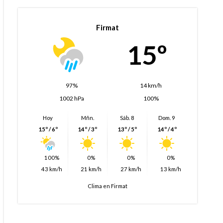
Firmat
15º
97%
14 km/h
1002 hPa
100%
Hoy
Mñn.
Sáb. 8
Dom. 9
15º / 6º
14º / 3º
13º / 5º
14º / 4º
100%
0%
0%
0%
43 km/h
21 km/h
27 km/h
13 km/h
Clima en Firmat