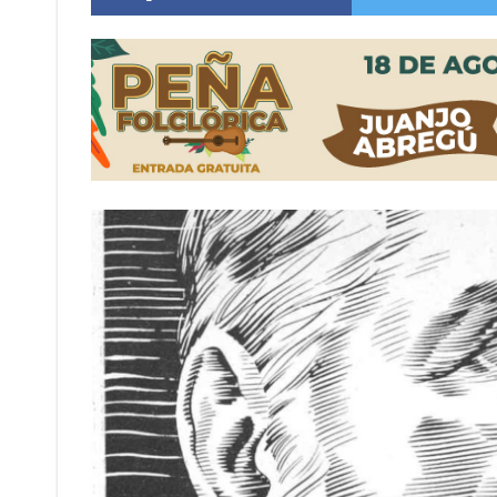
Distinguieron a Ramiro Maldonado, el campe
Villada: evalúan obras preventivas ante posibl