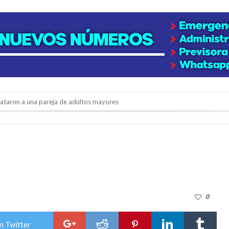
niataron a una pareja de adultos mayores
 EPI y el Hospital Vilela
colección de golosinas para agasajar a los niños en su día
lausura con agenda confirmada y planteles renovados
rmentas fuertes y ráfagas que podrían superar los 80 km/h
0
os mitos y analiza el impacto real en la región
n de la Expo Dose
n Twitter