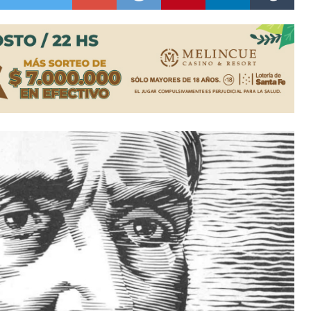
ón juvenil de malambo de Los Quirquinchos
es lluvias intensas