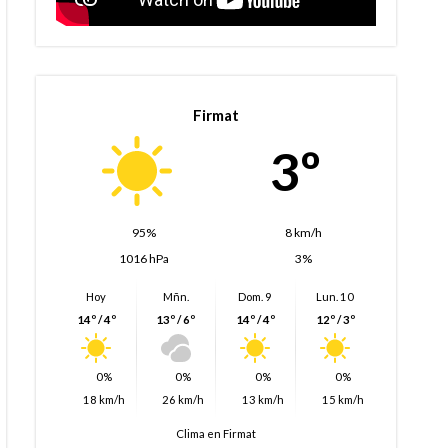
Firmat
3º
95%
8 km/h
1016 hPa
3%
Hoy
Mñn.
Dom. 9
Lun. 10
14º / 4º
13º / 6º
14º / 4º
12º / 3º
0%
0%
0%
0%
18 km/h
26 km/h
13 km/h
15 km/h
Clima en Firmat