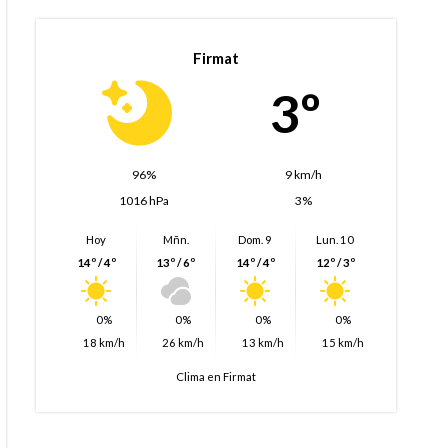
Firmat
3º
96%
9 km/h
1016 hPa
3%
Hoy
Mñn.
Dom. 9
Lun. 10
14º / 4º
13º / 6º
14º / 4º
12º / 3º
0%
0%
0%
0%
18 km/h
26 km/h
13 km/h
15 km/h
Clima en Firmat