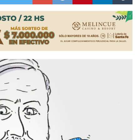
ón juvenil de malambo de Los Quirquinchos
es lluvias intensas