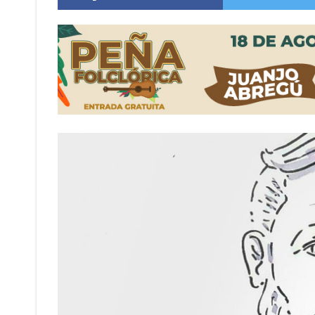
Distinguieron a Ramiro Maldonado, el campe
Villada: evalúan obras preventivas ante posibl