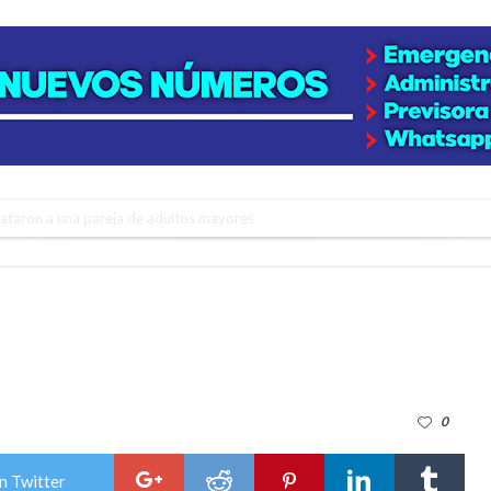
niataron a una pareja de adultos mayores
 EPI y el Hospital Vilela
colección de golosinas para agasajar a los niños en su día
lausura con agenda confirmada y planteles renovados
rmentas fuertes y ráfagas que podrían superar los 80 km/h
0
os mitos y analiza el impacto real en la región
n de la Expo Dose
n Twitter