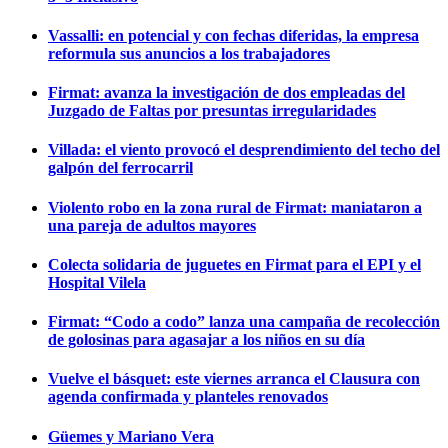
Vassalli: en potencial y con fechas diferidas, la empresa
reformula sus anuncios a los trabajadores
Firmat: avanza la investigación de dos empleadas del
Juzgado de Faltas por presuntas irregularidades
Villada: el viento provocó el desprendimiento del techo del
galpón del ferrocarril
Violento robo en la zona rural de Firmat: maniataron a
una pareja de adultos mayores
Colecta solidaria de juguetes en Firmat para el EPI y el
Hospital Vilela
Firmat: “Codo a codo” lanza una campaña de recolección
de golosinas para agasajar a los niños en su día
Vuelve el básquet: este viernes arranca el Clausura con
agenda confirmada y planteles renovados
Güemes y Mariano Vera