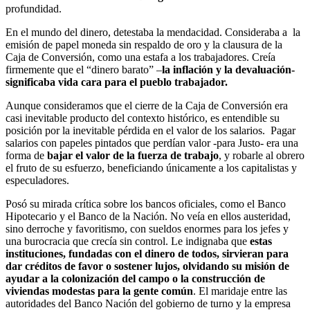
profundidad.
En el mundo del dinero, detestaba la mendacidad. Consideraba a la
emisión de papel moneda sin respaldo de oro y la clausura de la
Caja de Conversión, como una estafa a los trabajadores. Creía
firmemente que el “dinero barato” –
la inflación y la devaluación-
significaba vida cara para el pueblo trabajador.
Aunque consideramos que el cierre de la Caja de Conversión era
casi inevitable producto del contexto histórico, es entendible su
posición por la inevitable pérdida en el valor de los salarios. Pagar
salarios con papeles pintados que perdían valor -para Justo- era una
forma de
bajar el valor de la fuerza de trabajo
, y robarle al obrero
el fruto de su esfuerzo, beneficiando únicamente a los capitalistas y
especuladores.
Posó su mirada crítica sobre los bancos oficiales, como el Banco
Hipotecario y el Banco de la Nación. No veía en ellos austeridad,
sino derroche y favoritismo, con sueldos enormes para los jefes y
una burocracia que crecía sin control. Le indignaba que
estas
instituciones, fundadas con el dinero de todos, sirvieran para
dar créditos de favor o sostener lujos, olvidando su misión de
ayudar a la colonización del campo o la construcción de
viviendas modestas para la gente común
. El maridaje entre las
autoridades del Banco Nación del gobierno de turno y la empresa