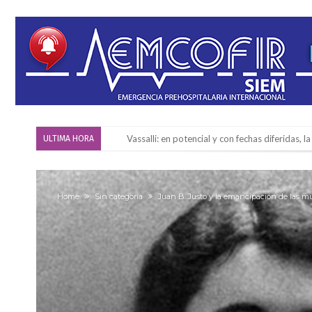
Vassalli: en potencial y con fechas diferidas,
ULTIMA HORA
Firmat: avanza la investigación de dos emple
Villada: el viento provocó el desprendimiento 
Home
Sin categoría
Juan B. Justo y la emancipación de las m
Violento robo en la zona rural de Firmat: ma
Colecta solidaria de juguetes en Firmat para el
Firmat: “Codo a codo” lanza una campaña de re
Vuelve el básquet: este viernes arranca el C
Güemes y Mariano Vera