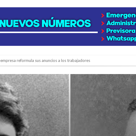
 la empresa reformula sus anuncios a los trabajadores
adas del Juzgado de Faltas por presuntas irregularidades
del techo del galpón del ferrocarril
ujeres
niataron a una pareja de adultos mayores
 EPI y el Hospital Vilela
colección de golosinas para agasajar a los niños en su día
lausura con agenda confirmada y planteles renovados