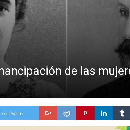
rmentas fuertes y ráfagas que podrían superar los 80 km/h
emancipación de las mujer
e on Twitter