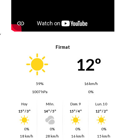
,
Firmat
12º
59%
16 km/h
1007 hPa
0%
Hoy
Mñn.
Dom. 9
Lun. 10
15º / 3º
14º / 5º
15º / 4º
12º / 2º
0%
0%
0%
0%
18 km/h
28 km/h
16 km/h
15 km/h