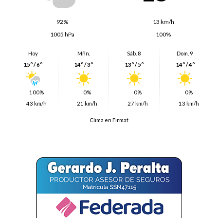
92%
13 km/h
1005 hPa
100%
Hoy
Mñn.
Sáb. 8
Dom. 9
15º / 6º
14º / 3º
13º / 5º
14º / 4º
100%
0%
0%
0%
43 km/h
21 km/h
27 km/h
13 km/h
Clima en Firmat