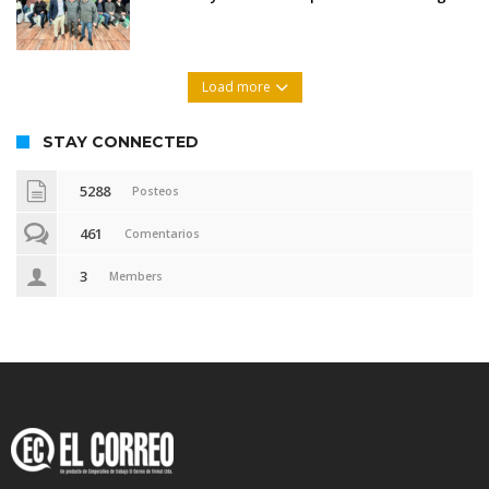
Load more
STAY CONNECTED
5288
Posteos
461
Comentarios
3
Members