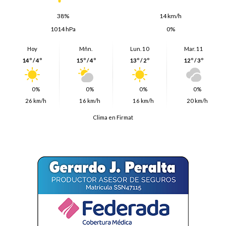
38%
14 km/h
1014 hPa
0%
Hoy
Mñn.
Lun. 10
Mar. 11
14º / 4º
15º / 4º
13º / 2º
12º / 3º
0%
0%
0%
0%
26 km/h
16 km/h
16 km/h
20 km/h
Clima en Firmat