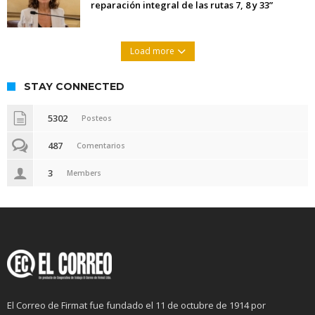
reparación integral de las rutas 7, 8 y 33”
Load more
STAY CONNECTED
5302
Posteos
487
Comentarios
3
Members
El Correo de Firmat fue fundado el 11 de octubre de 1914 por