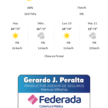
68%
7 km/h
1017 hPa
0%
Hoy
Mñn.
Lun. 10
Mar. 11
14º / 5º
16º / 1º
14º / 0º
13º / 3º
0%
0%
0%
0%
26 km/h
16 km/h
16 km/h
20 km/h
Clima en Firmat