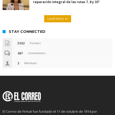
reparación integral de las rutas 7, 8 y 33”
Load more
STAY CONNECTED
5302
Posteos
487
Comentarios
3
Members
El Correo de Firmat fue fundado el 11 de octubre de 1914 por