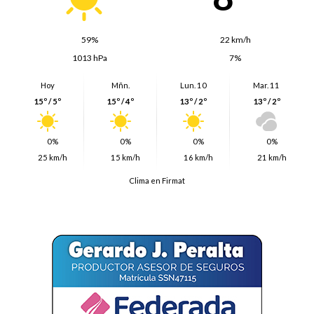
59%
22 km/h
1013 hPa
7%
Hoy
Mñn.
Lun. 10
Mar. 11
15º / 5º
15º / 4º
13º / 2º
13º / 2º
0%
0%
0%
0%
25 km/h
15 km/h
16 km/h
21 km/h
Clima en Firmat