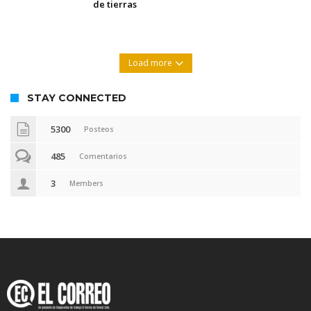
de tierras
Load more
STAY CONNECTED
5300
Posteos
485
Comentarios
3
Members