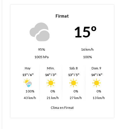
Firmat
15º
95%
16 km/h
1005 hPa
100%
Hoy
Mñn.
Sáb. 8
Dom. 9
15º / 6º
14º / 3º
13º / 5º
14º / 4º
100%
0%
0%
0%
43 km/h
21 km/h
27 km/h
13 km/h
Clima en Firmat