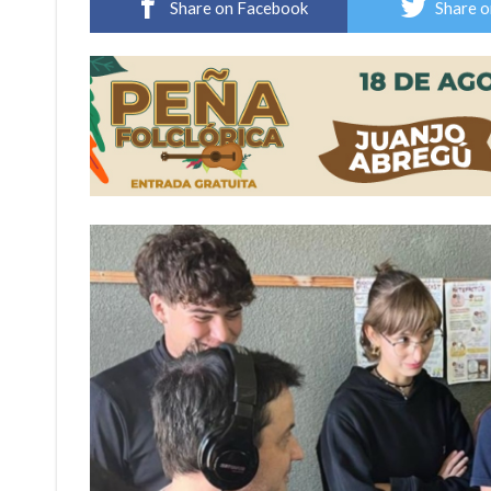
Share on Facebook
Share o
Sueño albiceleste: la arquera firmatense Jazmí
Roxana Carabajal dejó su huella en la peña d