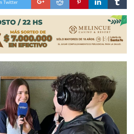
n Twitter
n David fue citada a la Selección Argentina
e Casino Melincué