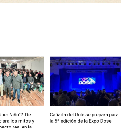
úper Niño”?: De
Cañada del Ucle se prepara para
clara los mitos y
la 5ª edición de la Expo Dose
pacto real en la