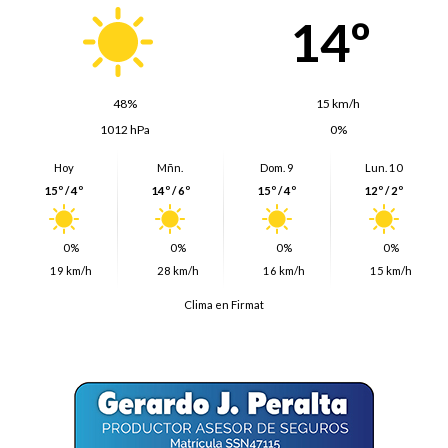
14º
48%
15 km/h
1012 hPa
0%
Hoy
Mñn.
Dom. 9
Lun. 10
15º / 4º
14º / 6º
15º / 4º
12º / 2º
0%
0%
0%
0%
19 km/h
28 km/h
16 km/h
15 km/h
Clima en Firmat