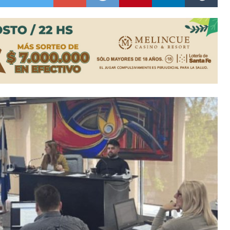
n David fue citada a la Selección Argentina
e Casino Melincué