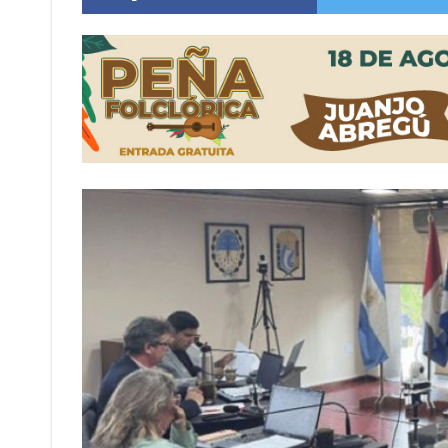
Sueño albiceleste: la arquera firmatense Jazmí
Roxana Carabajal dejó su huella en la peña d