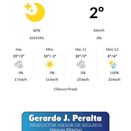
2º
62%
8 km/h
1019 hPa
0%
Hoy
Mñn.
Mar. 11
Miér. 12
15º / 2º
13º / -1º
13º / 3º
8º / 6º
0%
0%
0%
100%
17 km/h
16 km/h
20 km/h
20 km/h
Clima en Firmat