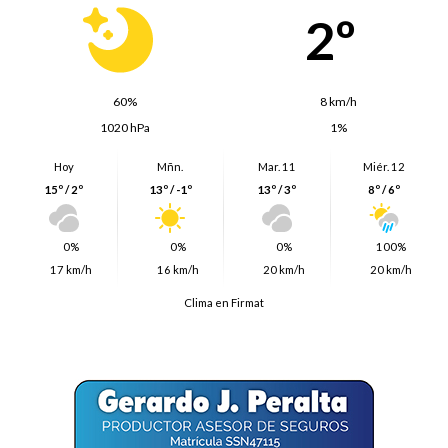
2º
60%
8 km/h
1020 hPa
1%
Hoy
Mñn.
Mar. 11
Miér. 12
15º / 2º
13º / -1º
13º / 3º
8º / 6º
0%
0%
0%
100%
17 km/h
16 km/h
20 km/h
20 km/h
Clima en Firmat