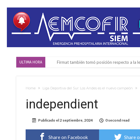
Firmat también tomó posición respecto a la le
ULTIMA HORA
“La medicina nos salvó”: la emotiva historia d
Firmat será sede del segundo Torneo Regiona
Home
Liga Deportiva del Sur: Los Andes es el nuevo campeón
Vassalli: en potencial y con fechas diferidas,
independient
Firmat: avanza la investigación de dos emple
Villada: el viento provocó el desprendimiento 
Publicado el
2 septiembre, 2024
0 second read
Violento robo en la zona rural de Firmat: ma
Colecta solidaria de juguetes en Firmat para el
Share on Facebook
Share o