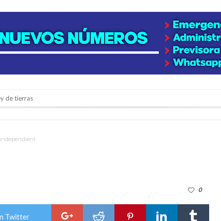
y de tierras
e la firmatense que se recibió de médica y se reencontró con el doctor que hi
l de Básquet 3×3 Inclusivo
independient
 la empresa reformula sus anuncios a los trabajadores
adas del Juzgado de Faltas por presuntas irregularidades
del techo del galpón del ferrocarril
0
niataron a una pareja de adultos mayores
 EPI y el Hospital Vilela
n Twitter