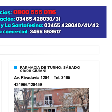
zo posible su nacimiento
FARMACIA DE TURNO: SÁBADO
08/08 GIUIANI
Av. Rivadavia 1284 –
Tel. 3465
424966/428459