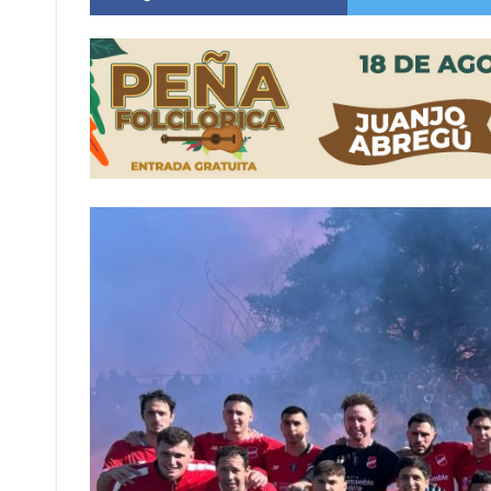
Firmat: “Codo a codo” lanza una campaña de re
Vuelve el básquet: este viernes arranca el C