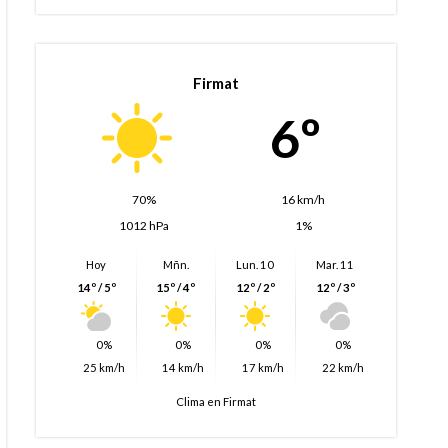
Firmat
6º
70%
16 km/h
1012 hPa
1%
Hoy
Mñn.
Lun. 10
Mar. 11
14º / 5º
15º / 4º
12º / 2º
12º / 3º
0%
0%
0%
0%
25 km/h
14 km/h
17 km/h
22 km/h
Clima en Firmat