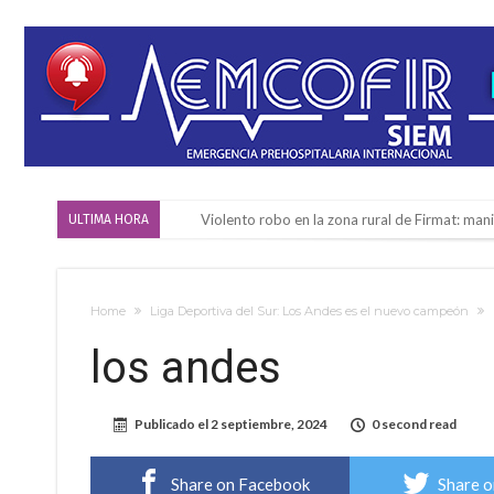
Violento robo en la zona rural de Firmat: ma
ULTIMA HORA
Colecta solidaria de juguetes en Firmat para el
Firmat: “Codo a codo” lanza una campaña de re
Home
Liga Deportiva del Sur: Los Andes es el nuevo campeón
Vuelve el básquet: este viernes arranca el C
los andes
Güemes y Mariano Vera
Alerta meteorológico: el SMN advierte por to
Publicado el
2 septiembre, 2024
0 second read
¿Llega un “Súper Niño”?: De Benedictis aclara l
Cañada del Ucle se prepara para la 5ª edició
Share on Facebook
Share o