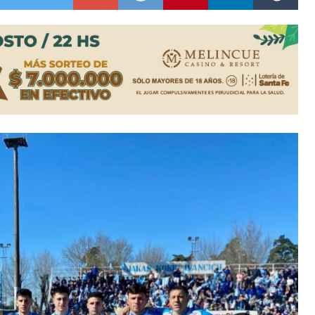
ón juvenil de malambo de Los Quirquinchos
es lluvias intensas