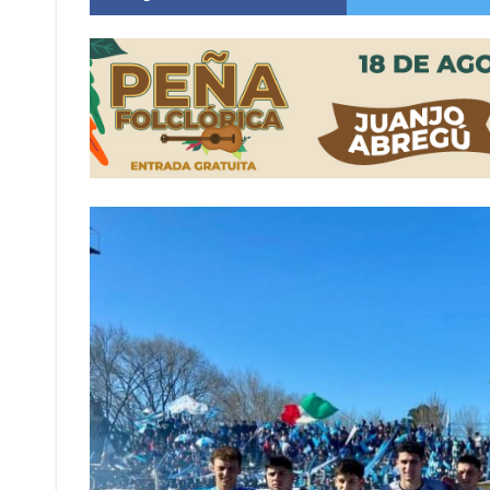
Distinguieron a Ramiro Maldonado, el campe
Villada: evalúan obras preventivas ante posibl