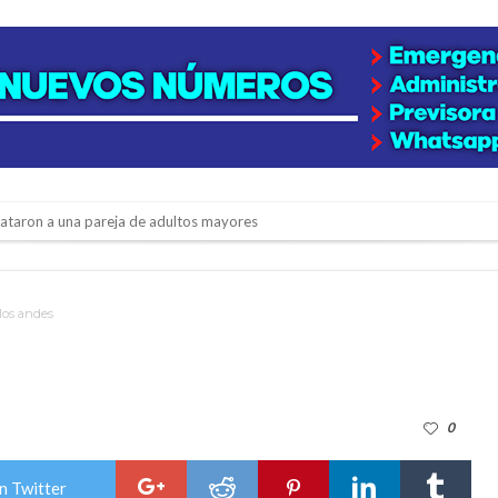
niataron a una pareja de adultos mayores
 EPI y el Hospital Vilela
colección de golosinas para agasajar a los niños en su día
los andes
lausura con agenda confirmada y planteles renovados
rmentas fuertes y ráfagas que podrían superar los 80 km/h
0
os mitos y analiza el impacto real en la región
n de la Expo Dose
n Twitter