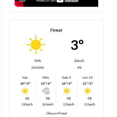
Firmat
3º
95%
8 km/h
1016 hPa
3%
Hoy
Mñn.
Dom. 9
Lun. 10
14º / 4º
13º / 6º
14º / 4º
12º / 3º
0%
0%
0%
0%
18 km/h
26 km/h
13 km/h
15 km/h
Clima en Firmat